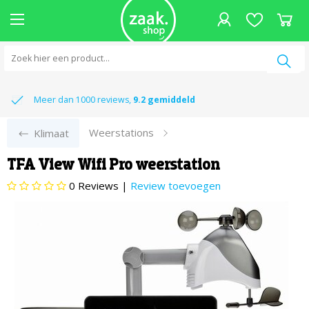
Vandaag besteld,
Achteraf betalen
Gratis verzending
Meer dan 1000 reviews,
, binnen 14 dagen
volgende werkdag in huis
, heen en terug
9.2 gemiddeld
Weerstations
Klimaat
TFA View Wifi Pro weerstation
0
Reviews |
Review toevoegen