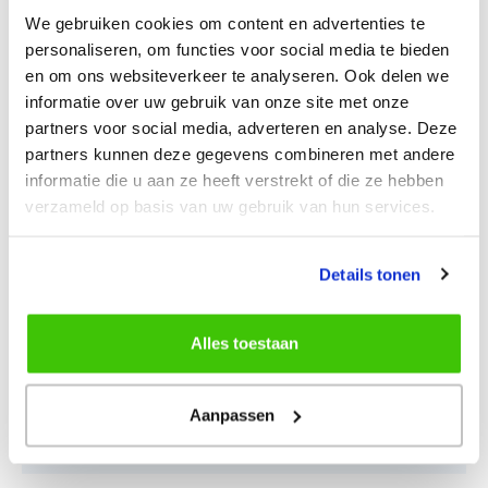
Kleur:
zwart
We gebruiken cookies om content en advertenties te
Tijdsweergave:
ja
personaliseren, om functies voor social media te bieden
Tijd automatisch aangestuurd
en om ons websiteverkeer te analyseren. Ook delen we
ja
via DCF:
informatie over uw gebruik van onze site met onze
partners voor social media, adverteren en analyse. Deze
Alarm:
ja
partners kunnen deze gegevens combineren met andere
(L) 210 x (B) 29 (96) x (H)
Afmetingen station:
informatie die u aan ze heeft verstrekt of die ze hebben
160 (139) mm
verzameld op basis van uw gebruik van hun services.
Gewicht station:
386 gram
Afmetingen sensor:
n.b.
Details tonen
Gewicht sensor:
n.b.
Garantie:
2 jaar
Alles toestaan
Meteorologische
Aanpassen
functies